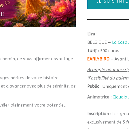
JE SUIS INT
Lieu :
BELGIQUE –
La Casa 
Tarif :
590 euros
 chemin, de vous affirmer davantage
EARLYBIRD
– Avant l
A
compte pour inscrip
ages hérités de votre histoire
(
Possibilité du paiem
s et d’avancer avec plus de sérénité, de
Public
: Uniquement 
Animatrice :
Claudia
évéler pleinement votre potentiel,
Inscription :
Les gro
exclusivement de
5 